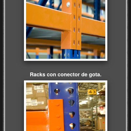
Racks con conector de
got
a.