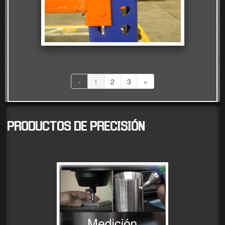
«
1
2
3
»
PRODUCTOS DE PRECISI
Ó
N