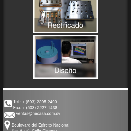
Tel.: + (503) 2205-2400
Fax: + (503) 2227-1438
vent
as@hecasa.com.sv
Boulevard del Ejército Nacional
Km. 5 1/2, Calle Clapper