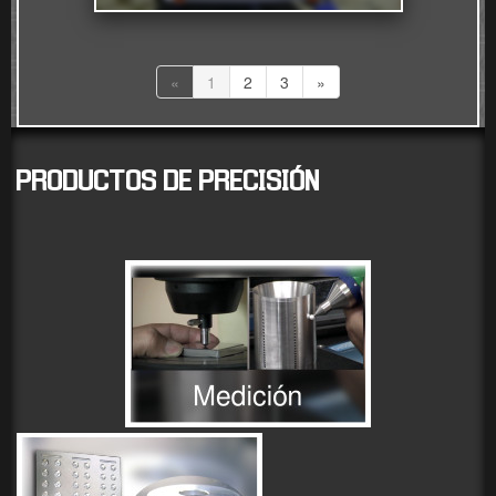
«
1
2
3
»
PRODUCTOS DE PRECISI
Ó
N